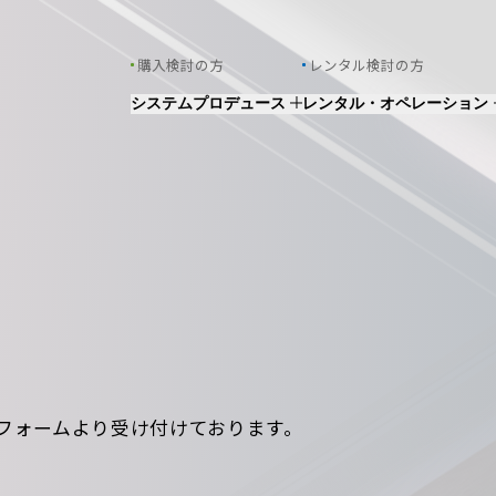
購入検討の方
レンタル検討の方
システムプロデュース
レンタル・オペレーション
事業について
事業について
製品カタログ
Project Flow
Support・
Project Flow
Maintenance
フォームより受け付けております。